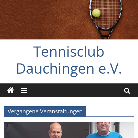
Zum
Inhalt
springen
Tennisclub
Dauchingen e.V.
Vergangene Veranstaltungen