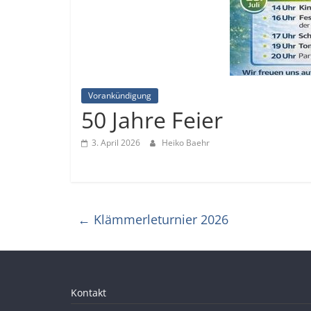
Vorankündigung
50 Jahre Feier
3. April 2026
Heiko Baehr
←
Klämmerleturnier 2026
Kontakt